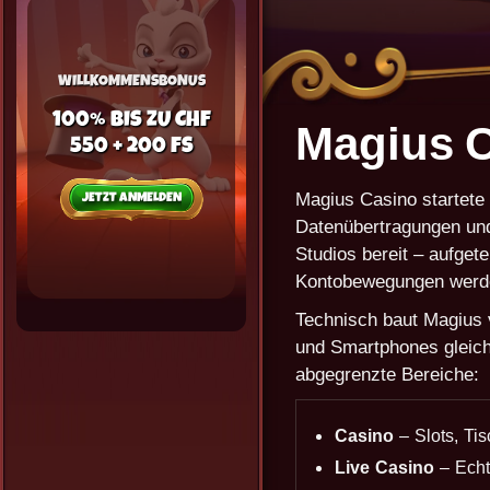
WILLKOMMENSBONUS
100% BIS ZU CHF
Magius C
550 + 200 FS
Magius Casino startete 
JETZT ANMELDEN
Datenübertragungen und 
Studios bereit – aufget
Kontobewegungen werde
Technisch baut Magius 
und Smartphones gleiche
abgegrenzte Bereiche:
Casino
– Slots, Ti
Live Casino
– Echtz